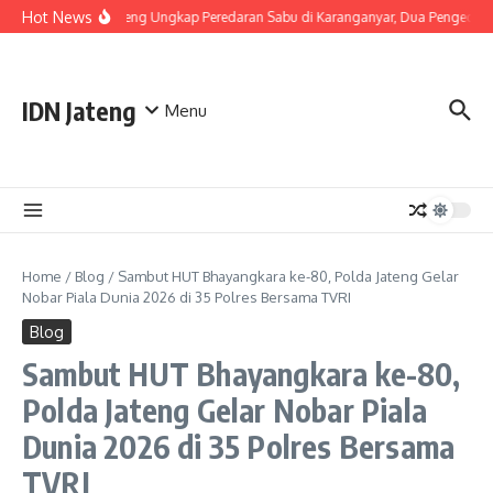
Skip to content
Hot News
Polda Jateng Ungkap Peredaran Sabu di Karanganyar, Dua Pengedar 
IDN Jateng
Menu
Home
/
Blog
/
Sambut HUT Bhayangkara ke-80, Polda Jateng Gelar
Nobar Piala Dunia 2026 di 35 Polres Bersama TVRI
Blog
Sambut HUT Bhayangkara ke-80,
Polda Jateng Gelar Nobar Piala
Dunia 2026 di 35 Polres Bersama
TVRI