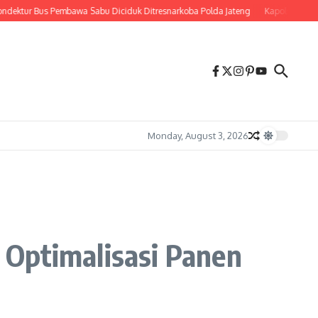
r Bus Pembawa Sabu Diciduk Ditresnarkoba Polda Jateng
Kapolsek Prambanan 
Monday, August 3, 2026
 Optimalisasi Panen