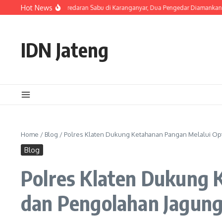
Skip to content
Hot News
Jateng Ungkap Peredaran Sabu di Karanganyar, Dua Pengedar Diamankan dengan 
IDN Jateng
Home
/
Blog
/
Polres Klaten Dukung Ketahanan Pangan Melalui Op
Blog
Polres Klaten Dukung 
dan Pengolahan Jagun