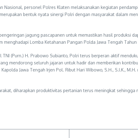
Nasional, personel Polres Klaten melaksanakan kegiatan pendampi
t merupakan bentuk nyata sinergi Polri dengan masyarakat dalam men
engeringan jagung pascapanen untuk memastikan hasil produksi dapat
 dalam menghadapi Lomba Ketahanan Pangan Polda Jawa Tengah Tahun
al TNI (Purn.) H. Prabowo Subianto, Polri terus berperan aktif mend
i. yang mendorong seluruh jajaran untuk hadir dan memberikan kontrib
apolda Jawa Tengah Irjen Pol. Ribut Hari Wibowo, S.H., S.I.K., M.H
yarakat, diharapkan produktivitas pertanian terus meningkat sehi