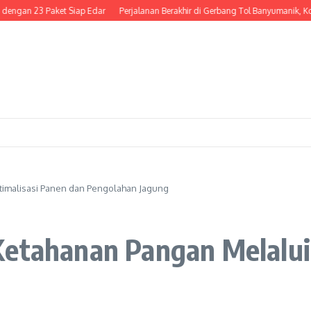
23 Paket Siap Edar
Perjalanan Berakhir di Gerbang Tol Banyumanik, Kondektu
timalisasi Panen dan Pengolahan Jagung
Ketahanan Pangan Melalui
g