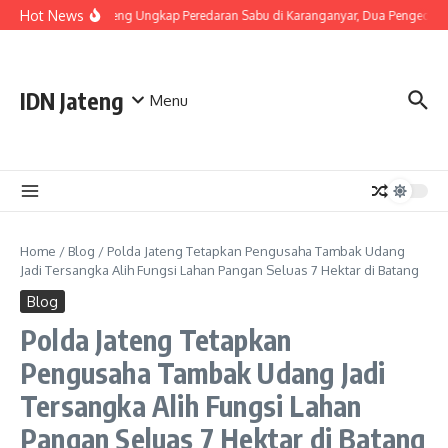
Skip to content
Hot News
Polda Jateng Ungkap Peredaran Sabu di Karanganyar, Dua Pengedar 
IDN Jateng
Menu
Home
/
Blog
/
Polda Jateng Tetapkan Pengusaha Tambak Udang
Jadi Tersangka Alih Fungsi Lahan Pangan Seluas 7 Hektar di Batang
Blog
Polda Jateng Tetapkan
Pengusaha Tambak Udang Jadi
Tersangka Alih Fungsi Lahan
Pangan Seluas 7 Hektar di Batang