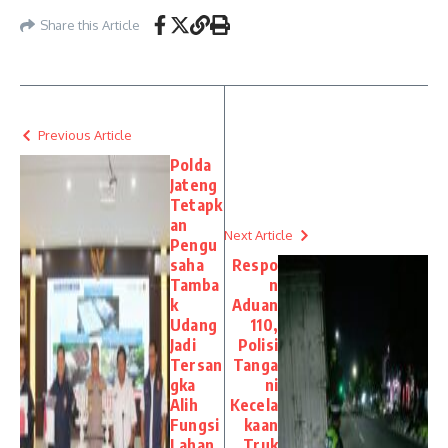
Share this Article
Previous Article
Polda
Jateng
Tetapk
an
Next Article
Pengu
saha
Respo
Tamba
n
k
Aduan
Udang
110,
Jadi
Polisi
Tersan
Tanga
gka
ni
Alih
Kecela
Fungsi
kaan
Lahan
Truk