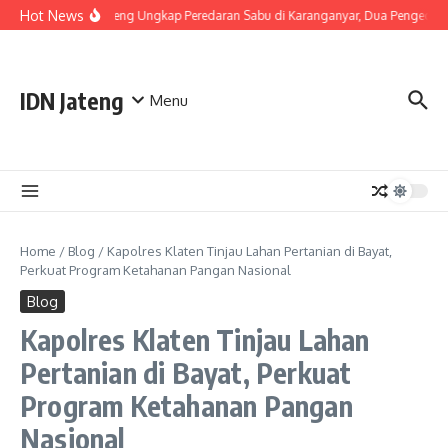
Skip to content
Hot News
Polda Jateng Ungkap Peredaran Sabu di Karanganyar, Dua Pengedar 
IDN Jateng
Menu
Home
/
Blog
/
Kapolres Klaten Tinjau Lahan Pertanian di Bayat,
Perkuat Program Ketahanan Pangan Nasional
Blog
Kapolres Klaten Tinjau Lahan
Pertanian di Bayat, Perkuat
Program Ketahanan Pangan
Nasional