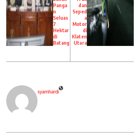
Panga
dan
n
Seped
Seluas
a
7
Motor
Hektar
di
di
Klaten
Batang
Utara
syamhardi