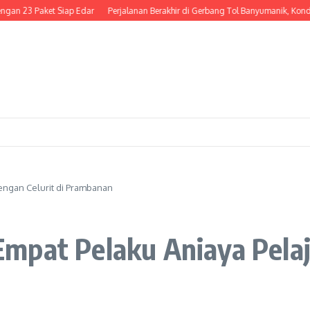
ket Siap Edar
Perjalanan Berakhir di Gerbang Tol Banyumanik, Kondektur Bus
engan Celurit di Prambanan
pat Pelaku Aniaya Pelaja