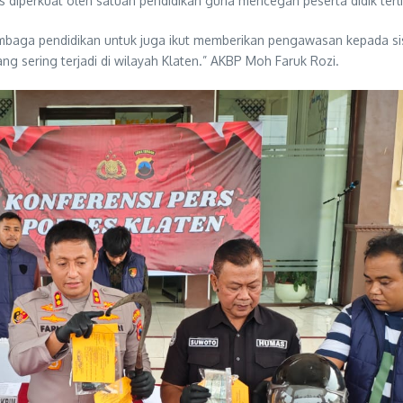
 diperkuat oleh satuan pendidikan guna mencegah peserta didik terl
mbaga pendidikan untuk juga ikut memberikan pengawasan kepada s
g sering terjadi di wilayah Klaten.” AKBP Moh Faruk Rozi.