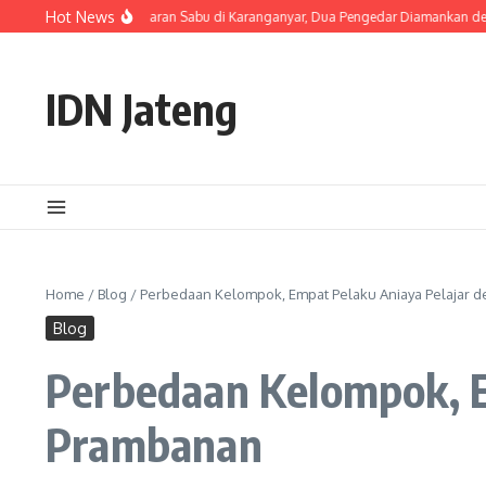
Skip to content
Hot News
 Ungkap Peredaran Sabu di Karanganyar, Dua Pengedar Diamankan dengan 23 Pa
IDN Jateng
Home
/
Blog
/
Perbedaan Kelompok, Empat Pelaku Aniaya Pelajar d
Blog
Perbedaan Kelompok, Em
Prambanan