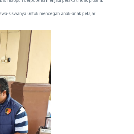
ibat maupun berpotensi menjadi pelaku tindak pidana.
iswa-siswanya untuk mencegah anak-anak pelajar