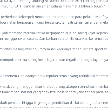
sal 80 ayat 1 Undang-Undang RI Nomor 35 tahun 2014 tentang peru
20 huruf C KUHP dengan ancaman pidana maksimal 3 tahun 6 bulan.”
oleh perbedaan kelompok motor antara korban dan para pelaku. Motif
ebuah jalan berpapasan yang bersangkutan saling mengejar dan mel
 Jadi memang mereka ketika berpapasan di jalan saling kejar-kejaran
menggunakan celurit. Dan korban setelah itu dilarikan ke rumah sa
munitas masing-masing. Pertemuan keduanya terjadi secara spontan d
ompok, mereka saling kejar-kejaran dan terjadilah penganiayaan yan
bila menemukan adanya perkumpulan remaja yang terindikasi memba
-anak yang menggunakan knalpot brong ataupun terindikasi membawa
ak terjadi hal-hal yang tidak kita ingin seperti yang terjadi pada 
tokoh pemuda, hingga lingkungan pendidikan dinilai penting dalam m