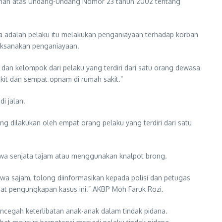
bahan atas Undang-Undang Nomor 23 tahun 2002 tentang
nya adalah pelaku itu melakukan penganiayaan terhadap korban
aksanakan penganiayaan.
 dan kelompok dari pelaku yang terdiri dari satu orang dewasa
kit dan sempat opnam di rumah sakit.”
i jalan.
g dilakukan oleh empat orang pelaku yang terdiri dari satu
wa senjata tajam atau menggunakan knalpot brong.
 sajam, tolong diinformasikan kepada polisi dan petugas
saat pengungkapan kasus ini.” AKBP Moh Faruk Rozi.
encegah keterlibatan anak-anak dalam tindak pidana.