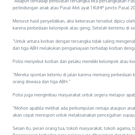
“Adapun terhadap perbuatan tersangka kita persangkakan Pa
perlindungan anak atau Pasal 466 ayat 1 KUHP juncto Pasal 
Menurut hasil penyelidikan, aksi kekerasan tersebut dipicu 
karena perbedaan kelompok atau geng. Setelah bertemu di s
“Untuk antara korban dengan tersangka tidak saling mengenal.
dan tiga ABH melakukan penganiayaan terhadap korban dengan 
Polisi menyebut korban dan pelaku memiliki kelompok atau ko
“Mereka spontan ketemu di jalan karena memang perbedaan kel
orang dewasa dan tiga ABH.”
Polisi juga mengimbau masyarakat untuk segera melapor apa
“Mohon apabila melihat ada perkumpulan remaja ataupun anak
akan cepat merespon untuk melaksanakan pencegahan supaya tid
Selain itu, peran orang tua, tokoh masyarakat, tokoh agama, 