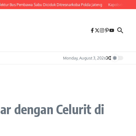
 Pembawa Sabu Diciduk Ditresnarkoba Polda Jateng
Kapolsek Prambanan Ajak P
Monday, August 3, 2026
r dengan Celurit di