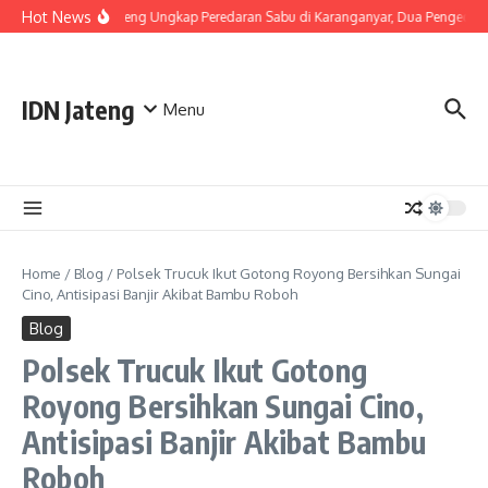
Skip to content
Hot News
Polda Jateng Ungkap Peredaran Sabu di Karanganyar, Dua Pengedar 
IDN Jateng
Menu
Home
/
Blog
/
Polsek Trucuk Ikut Gotong Royong Bersihkan Sungai
Cino, Antisipasi Banjir Akibat Bambu Roboh
Blog
Polsek Trucuk Ikut Gotong
Royong Bersihkan Sungai Cino,
Antisipasi Banjir Akibat Bambu
Roboh