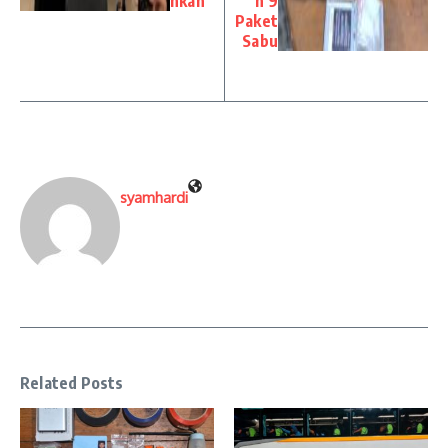
nkan
n 9
Paket
Sabu
syamhardi
Related Posts