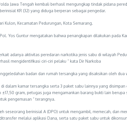
Polda Jawa Tengah kembali berhasil mengungkap tindak pidana pereda
rinisial KR (32) yang diduga berperan sebagai pengedar.
ari Kulon, Kecamatan Pedurungan, Kota Semarang.
ol. Yos Guntur mengatakan bahwa penangkapan dilakukan pada Kami
rkait adanya aktivitas peredaran narkotika jenis sabu di wilayah Pedu
sil mengidentifikasi ciri-ciri pelaku ” kata Dir Narkoba
ggeledahan badan dan rumah tersangka yang disaksikan oleh dua wa
i dalam kamar tersangka serta 3 paket sabu lainnya yang disimpan d
uto ±17,50 gram, petugas juga mengamankan barang bukti lain berupa 
untuk pengemasan ” terangnya.
oleh seseorang berinisial A (DPO) untuk mengambil, memecah, dan me
ransfer melalui aplikasi Dana, serta satu paket sabu untuk dikonsums