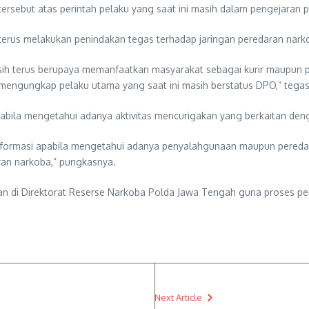
tersebut atas perintah pelaku yang saat ini masih dalam pengejaran 
erus melakukan penindakan tegas terhadap jaringan peredaran narko
sih terus berupaya memanfaatkan masyarakat sebagai kurir maupun 
mengungkap pelaku utama yang saat ini masih berstatus DPO,” tega
bila mengetahui adanya aktivitas mencurigakan yang berkaitan deng
formasi apabila mengetahui adanya penyalahgunaan maupun peredaran
ran narkoba,” pungkasnya.
nkan di Direktorat Reserse Narkoba Polda Jawa Tengah guna proses pe
Next Article