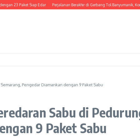
23 Paket Siap Edar
Perjalanan Berakhir di Gerbang Tol Banyumanik, Kondektu
n Semarang, Pengedar Diamankan dengan 9 Paket Sabu
eredaran Sabu di Peduru
engan 9 Paket Sabu