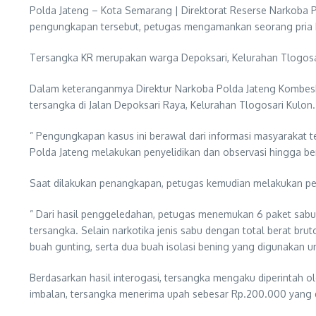
Polda Jateng – Kota Semarang | Direktorat Reserse Narkoba 
pengungkapan tersebut, petugas mengamankan seorang pria be
Tersangka KR merupakan warga Depoksari, Kelurahan Tlogos
Dalam keteranganmya Direktur Narkoba Polda Jateng KombesP
tersangka di Jalan Depoksari Raya, Kelurahan Tlogosari Kulon.
” Pengungkapan kasus ini berawal dari informasi masyarakat te
Polda Jateng melakukan penyelidikan dan observasi hingga berha
Saat dilakukan penangkapan, petugas kemudian melakukan pen
” Dari hasil penggeledahan, petugas menemukan 6 paket sabu d
tersangka. Selain narkotika jenis sabu dengan total berat br
buah gunting, serta dua buah isolasi bening yang digunakan 
Berdasarkan hasil interogasi, tersangka mengaku diperintah 
imbalan, tersangka menerima upah sebesar Rp.200.000 yang dit