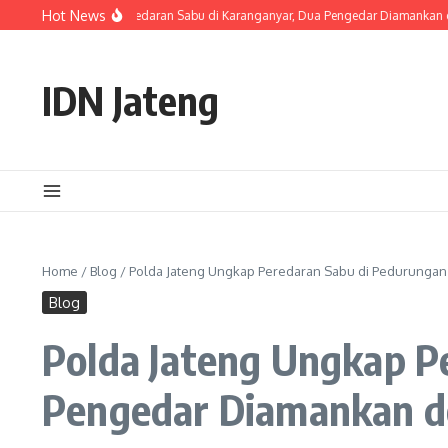
Skip to content
Hot News
ateng Ungkap Peredaran Sabu di Karanganyar, Dua Pengedar Diamankan dengan 
IDN Jateng
Home
/
Blog
/
Polda Jateng Ungkap Peredaran Sabu di Pedurunga
Blog
Polda Jateng Ungkap P
Pengedar Diamankan d