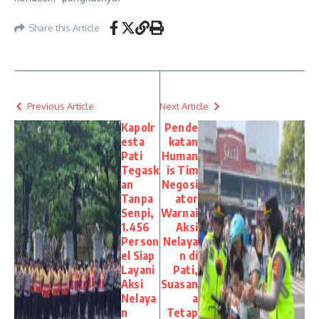
Share this Article
Previous Article
Next Article
Kapolr
Pende
esta
katan
Pati
Human
Tegask
is Tim
an
Negosi
Tanpa
ator
Senpi,
Warnai
1.456
Aksi
Person
Nelaya
el Siap
n di
Layani
Pati,
Aksi
Suasan
Nelaya
a
n
Tetap