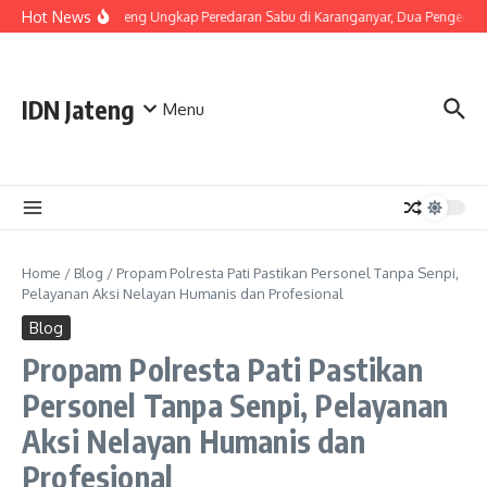
Skip to content
Hot News
Polda Jateng Ungkap Peredaran Sabu di Karanganyar, Dua Pengedar 
IDN Jateng
Menu
Home
/
Blog
/
Propam Polresta Pati Pastikan Personel Tanpa Senpi,
Pelayanan Aksi Nelayan Humanis dan Profesional
Blog
Propam Polresta Pati Pastikan
Personel Tanpa Senpi, Pelayanan
Aksi Nelayan Humanis dan
Profesional