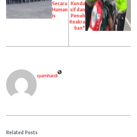
Secara
Kondu
Human
sif dan
is
Penuh
Keakra
ban*
syamhardi
Related Posts