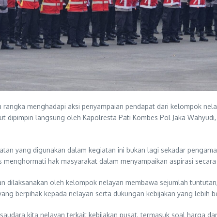
m rangka menghadapi aksi penyampaian pendapat dari kelompok nelay
 dipimpin langsung oleh Kapolresta Pati Kombes Pol Jaka Wahyudi, se
an yang digunakan dalam kegiatan ini bukan lagi sekadar pengaman
s menghormati hak masyarakat dalam menyampaikan aspirasi secara
 dilaksanakan oleh kelompok nelayan membawa sejumlah tuntutan, d
ang berpihak kepada nelayan serta dukungan kebijakan yang lebih b
saudara kita nelayan terkait kebijakan pusat, termasuk soal harga da