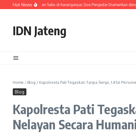
Skip to content
Hot News
eng Ungkap Peredaran Sabu di Karanganyar, Dua Pengedar Diamankan dengan 23
IDN Jateng
Home
/
Blog
/
Kapolresta Pati Tegaskan Tanpa Senpi, 1.456 Persone
Blog
Kapolresta Pati Tegask
Nelayan Secara Human