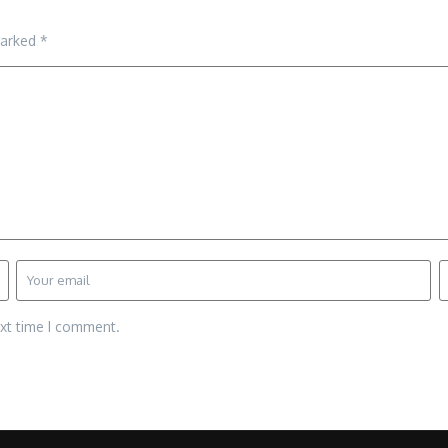
marked
*
ext time I comment.