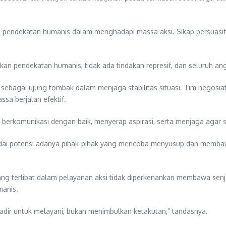
endekatan humanis dalam menghadapi massa aksi. Sikap persuasif d
ankan pendekatan humanis, tidak ada tindakan represif, dan seluruh
sebagai ujung tombak dalam menjaga stabilitas situasi. Tim negosiat
sa berjalan efektif.
erkomunikasi dengan baik, menyerap aspirasi, serta menjaga agar sit
dai potensi adanya pihak-pihak yang mencoba menyusup dan membawa 
yang terlibat dalam pelayanan aksi tidak diperkenankan membawa se
manis.
dir untuk melayani, bukan menimbulkan ketakutan,” tandasnya.