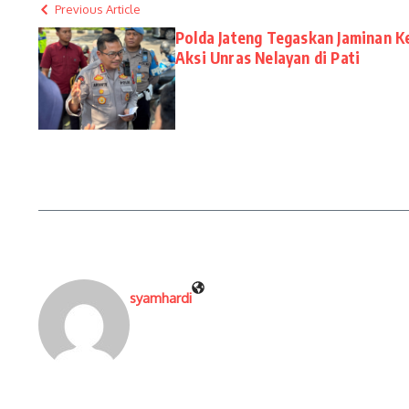
Previous Article
Polda Jateng Tegaskan Jaminan 
Aksi Unras Nelayan di Pati
syamhardi