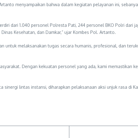
rtanto menyampaikan bahwa dalam kegiatan pelayanan ini, sebanyak
diri dari 1.040 personel Polresta Pati, 244 personel BKO Polri dari j
, Dinas Kesehatan, dan Damkar,” ujar Kombes Pol. Artanto.
kan untuk melaksanakan tugas secara humanis, profesional, dan teru
yarakat. Dengan kekuatan personel yang ada, kami memastikan kegia
sinergi lintas instansi, diharapkan pelaksanaan aksi unjuk rasa di K