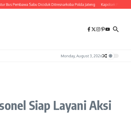
Bus Pembawa Sabu Diciduk Ditresnarkoba Polda Jateng
Kapolsek Prambanan Aja
Monday, August 3, 2026
sonel Siap Layani Aksi