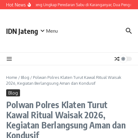
Skip to content
Hot News
Polda Jateng Ungkap Peredaran Sabu di Karanganyar, Dua Pengedar
IDN Jateng
Menu
Home
/
Blog
/
Polwan Polres Klaten Turut Kawal Ritual Waisak
2026, Kegiatan Berlangsung Aman dan Kondusif
Blog
Polwan Polres Klaten Turut
Kawal Ritual Waisak 2026,
Kegiatan Berlangsung Aman dan
Kondusif