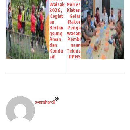
Waisak
Polres
2026,
Klaten
Kegiat
Gelar
an
Rakor
Berlan
Penga
gsung
wasan
Aman
Pembi
dan
naan
Kondu
Teknis
sif
PPNS
syamhardi