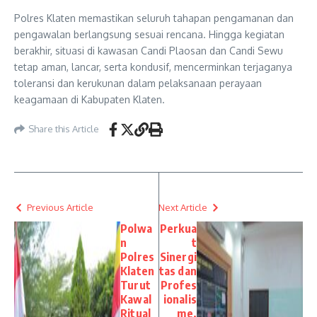
Polres Klaten memastikan seluruh tahapan pengamanan dan
pengawalan berlangsung sesuai rencana. Hingga kegiatan
berakhir, situasi di kawasan Candi Plaosan dan Candi Sewu
tetap aman, lancar, serta kondusif, mencerminkan terjaganya
toleransi dan kerukunan dalam pelaksanaan perayaan
keagamaan di Kabupaten Klaten.
Share this Article
Previous Article
Next Article
Polwa
Perkua
n
t
Polres
Sinergi
Klaten
tas dan
Turut
Profes
Kawal
ionalis
Ritual
me,