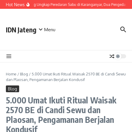
Skip to content
Hot News
Polda Jateng Ungkap Peredaran Sabu di Karanganyar, Dua Pengedar Di
IDN Jateng
Menu
Home
/
Blog
/
5.000 Umat Ikuti Ritual Waisak 2570 BE di Candi Sewu
dan Plaosan, Pengamanan Berjalan Kondusif
Blog
5.000 Umat Ikuti Ritual Waisak
2570 BE di Candi Sewu dan
Plaosan, Pengamanan Berjalan
Kondusif