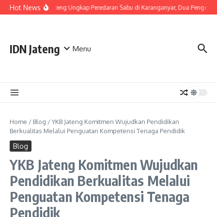
Skip to content
Hot News
Polda Jateng Ungkap Peredaran Sabu di Karanganyar, Dua Pengedar
IDN Jateng
Menu
Home
/
Blog
/
YKB Jateng Komitmen Wujudkan Pendidikan
Berkualitas Melalui Penguatan Kompetensi Tenaga Pendidik
Blog
YKB Jateng Komitmen Wujudkan
Pendidikan Berkualitas Melalui
Penguatan Kompetensi Tenaga
Pendidik