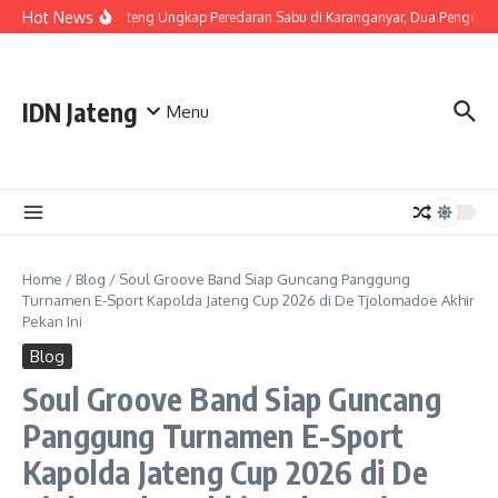
Skip to content
Hot News
Polda Jateng Ungkap Peredaran Sabu di Karanganyar, Dua Pengedar
IDN Jateng
Menu
Home
/
Blog
/
Soul Groove Band Siap Guncang Panggung
Turnamen E-Sport Kapolda Jateng Cup 2026 di De Tjolomadoe Akhir
Pekan Ini
Blog
Soul Groove Band Siap Guncang
Panggung Turnamen E-Sport
Kapolda Jateng Cup 2026 di De