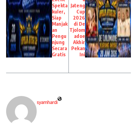
Spekta
Jateng
kuler,
Cup
Siap
2026
Manjak
di De
an
Tjolom
Pengu
adoe
njung
Akhir
Secara
Pekan
Gratis
Ini
syamhardi