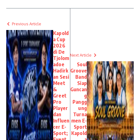
Previous Article
Kapold
a Cup
2026
di De
Next Article
Tjolom
adoe
Soul
Hadirk
Groove
an Sesi
Band
Meet
Siap
&
Guncan
Greet
g
Pro
Pangg
Player
ung
dan
Turna
Influen
men E-
cer E-
Sport
Sport;
Kapold
Event
a