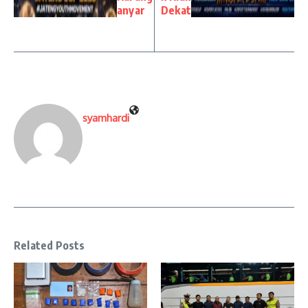
anyar
Dekat
syamhardi
Related Posts