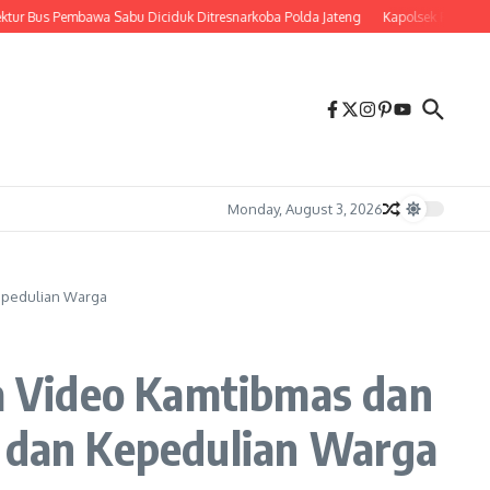
Pembawa Sabu Diciduk Ditresnarkoba Polda Jateng
Kapolsek Prambanan Ajak Pe
Monday, August 3, 2026
Kepedulian Warga
a Video Kamtibmas dan
a dan Kepedulian Warga