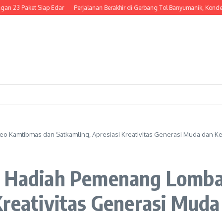
et Siap Edar
Perjalanan Berakhir di Gerbang Tol Banyumanik, Kondektur Bus 
o Kamtibmas dan Satkamling, Apresiasi Kreativitas Generasi Muda dan 
an Hadiah Pemenang Lomb
Kreativitas Generasi Mud