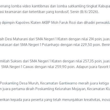
ang lomba video kamtibmas dan lomba satkamling tingkat Kabupaten K
si keamanan dan ketertiban yang kondusif, Senin (8/6/2026).
ipimpin Kapolres Klaten AKBP Moh Faruk Rozi dan dihadiri perwakil
aih Desi Maharani dari SMA Negeri 1 Klaten dengan nilai 214 poin, jua
atasari dari SMA Negeri 1 Polanharjo dengan nilai 229,50 poin. Benin
millah Sukses dari SMA Negeri 1 Klaten dengan nilai 257,35 poin, jua
i SMA Negeri 1 Cawas dengan nilai 259,90 poin. Adapun juara favorit
Poskamling Desa Muruh, Kecamatan Gantiwarno meraih juara ketiga d
n juara pertama diraih Poskamling Kelurahan Mojayan, Kecamatan Kl
ikan kepada para peserta yang telah menunjukkan kreativitas, inov