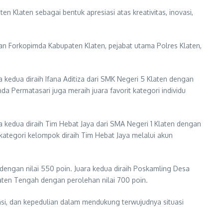
laten sebagai bentuk apresiasi atas kreativitas, inovasi,
an Forkopimda Kabupaten Klaten, pejabat utama Polres Klaten,
ra kedua diraih Ifana Aditiza dari SMK Negeri 5 Klaten dengan
da Permatasari juga meraih juara favorit kategori individu
ra kedua diraih Tim Hebat Jaya dari SMA Negeri 1 Klaten dengan
 kategori kelompok diraih Tim Hebat Jaya melalui akun
engan nilai 550 poin. Juara kedua diraih Poskamling Desa
aten Tengah dengan perolehan nilai 700 poin.
asi, dan kepedulian dalam mendukung terwujudnya situasi