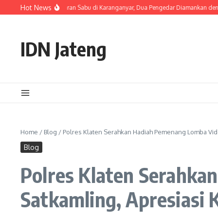
Skip to content
Hot News
Ungkap Peredaran Sabu di Karanganyar, Dua Pengedar Diamankan dengan 23 Pak
IDN Jateng
Home
/
Blog
/
Polres Klaten Serahkan Hadiah Pemenang Lomba Vide
Blog
Polres Klaten Serahk
Satkamling, Apresiasi 