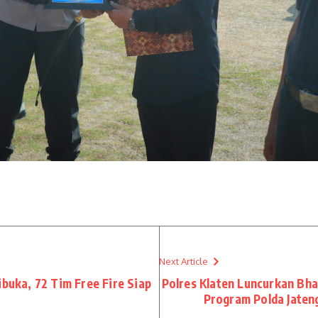
Next Article
ibuka, 72 Tim Free Fire Siap
Polres Klaten Luncurkan Bh
Program Polda Jateng