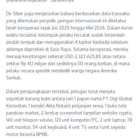
Dir Siber juga menjelaskan bahwa berdasarkan data transaksi
yang ditemukan penyidik, jaringan internasional ini diketahui
telah beroperasi sejak Juli 2025 hingga Mei 2026. Dalam kurun
waktu tersebut, kelompok pelaku tercatat sudah berpindah-
pindah tempat dan menggunakan 4 kantor berbeda sebelum
akhirnya digerebek di Solo Raya. Selama beroperasi, mereka
meraup keuntungan sebesar USD 2.327.625,85 atau setara
sekitar Rp 41,1 milyar dari sedikitnya 133 orang korban, di mana
pelaku secara spesifik membidik warga negara Amerika
Serikat.
Dalam pengungkapan tersebut, petugas turut menyita
sejumlah barang bukti antara lain 1 papan nama PT Digi Global
Konsultan, 1 bendel Akta Notaris perjanjian sewa, 1 buku tulis
panduan market, 2 lembar screenshot tampilan website crypto,
140 unit telepon seluler, 123 unit komputer/PC, 2 unit laptop, 78
unit monitor, 54 unit keyboard, 4 unit TV, serta 1 unit sepeda
motor beserta BPKB.