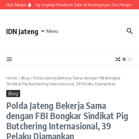
Skip to content
Hot News
Polda Jateng Ungkap Peredaran Sabu di Karanganyar, Dua Pengedar D
IDN Jateng
Menu
Home
/
Blog
/
Polda Jateng Bekerja Sama dengan FBI Bongkar
Sindikat Pig Butchering Internasional, 39 Pelaku Diamankan
Blog
Polda Jateng Bekerja Sama
dengan FBI Bongkar Sindikat Pig
Butchering Internasional, 39
Pelaku Diamankan