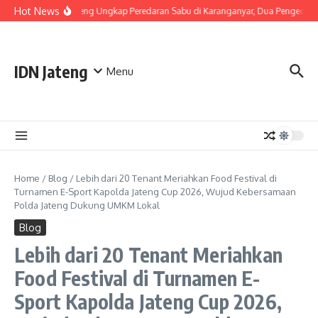
Skip to content
Hot News
Polda Jateng Ungkap Peredaran Sabu di Karanganyar, Dua Pengedar 
IDN Jateng
Menu
Home
/
Blog
/
Lebih dari 20 Tenant Meriahkan Food Festival di
Turnamen E-Sport Kapolda Jateng Cup 2026, Wujud Kebersamaan
Polda Jateng Dukung UMKM Lokal
Blog
Lebih dari 20 Tenant Meriahkan
Food Festival di Turnamen E-
Sport Kapolda Jateng Cup 2026,