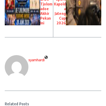
Tjolom
Kapold
adoe
a
Akhir
Jateng
Pekan
Cup
Ini
2026
syamhardi
Related Posts