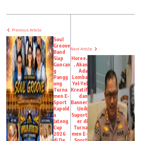
Previous Article
Soul
Groove
Next Article
Band
Siap
Horee.
Guncan
. Akan
g
Ada
Pangg
Lomba
ung
Yel-Yel
Turna
Kreatif
men E-
dan
Sport
Banner
Kapold
Unik
a
Suport
Jateng
er di
Cup
Turna
2026
men E-
di De
Sport