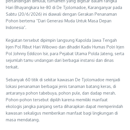
pertandingan dimulai, turnamen yang digelar dalam rangka
Hari Bhayangkara ke-80 di De Tjolomadoe, Karanganyar pada
Sabtu (20/6/2026) ini diawali dengan Gerakan Penanaman
Pohon bertema “Dari Generasi Muda Untuk Masa Depan
Indonesia”.
Kegiatan tersebut dipimpin langsung Kapolda Jawa Tengah
Irjen Pol Ribut Hari Wibowo dan dihadiri Kadiv Humas Polri Irjen
Pol Johnny Eddizon Isir, para Pejabat Utama Polda Jateng, serta
sejumlah tamu undangan dari berbagai instansi dan dinas
terkait.
Sebanyak 60 titik di sekitar kawasan De Tjolomadoe menjadi
lokasi penanaman berbagai jenis tanaman batang keras, di
antaranya pohon tabebuya, pohon pule, dan dadap merah.
Pohon-pohon tersebut dipilih karena memiliki manfaat
ekologis jangka panjang serta diharapkan dapat memperindah
kawasan sekaligus memberikan manfaat bagi lingkungan di
masa mendatang.