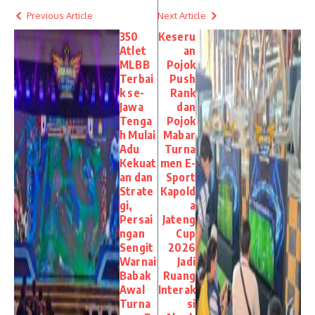
Previous Article
Next Article
350
Keseru
Atlet
an
MLBB
Pojok
Terbai
Push
k se-
Rank
Jawa
dan
Tenga
Pojok
h Mulai
Mabar
Adu
Turna
Kekuat
men E-
an dan
Sport
Strate
Kapold
gi,
a
Persai
Jateng
ngan
Cup
Sengit
2026
Warnai
Jadi
Babak
Ruang
Awal
Interak
Turna
si