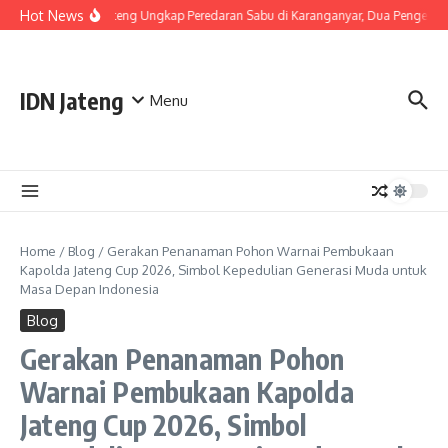
Skip to content
Hot News
Polda Jateng Ungkap Peredaran Sabu di Karanganyar, Dua Pengedar 
IDN Jateng
Menu
Home
/
Blog
/
Gerakan Penanaman Pohon Warnai Pembukaan
Kapolda Jateng Cup 2026, Simbol Kepedulian Generasi Muda untuk
Masa Depan Indonesia
Blog
Gerakan Penanaman Pohon
Warnai Pembukaan Kapolda
Jateng Cup 2026, Simbol