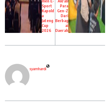
men E-
Akrab
Sport
Para
Kapold
Gen-Z
a
Dari
Jateng
Berbag
Cup
ai
2026
Daerah
syamhardi