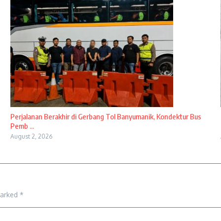
Perjalanan Berakhir di Gerbang Tol Banyumanik, Kondektur Bus
Pemb ...
August 2, 2026
marked
*