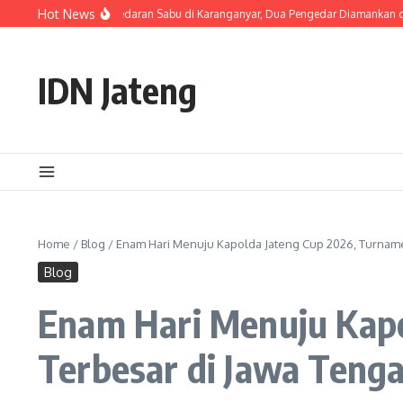
Skip to content
Hot News
ateng Ungkap Peredaran Sabu di Karanganyar, Dua Pengedar Diamankan dengan 
IDN Jateng
Home
/
Blog
/
Enam Hari Menuju Kapolda Jateng Cup 2026, Turname
Blog
Enam Hari Menuju Kapo
Terbesar di Jawa Tenga