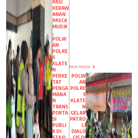
PASI
KERAW
ANAN
PASCA
MUDIK
,
POLW
AN
POLRE
S
KLATE
Next Article
N
PERKE
POLW
TAT
AN
PENGA
POLRE
MANA
S
N
KLATE
TRANS
N
PORTA
GELAR
SI
PATRO
PUBLI
LI
K DI
DIALO
STASI
GIS DI