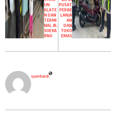
UN
PUSAT
KLATE
PERBE
N DAN
LANJA
TERMI
AN
NAL IR.
DAN
SOEKA
TOKO
RNO
EMAS
syamhardi