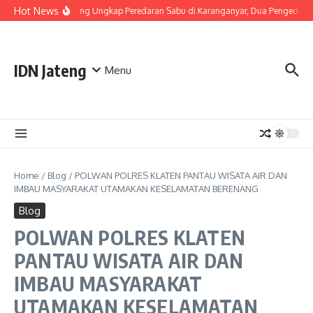
Skip to content
Hot News
Polda Jateng Ungkap Peredaran Sabu di Karanganyar, Dua Pengedar D
IDN Jateng
Menu
Home
/
Blog
/
POLWAN POLRES KLATEN PANTAU WISATA AIR DAN
IMBAU MASYARAKAT UTAMAKAN KESELAMATAN BERENANG
Blog
POLWAN POLRES KLATEN
PANTAU WISATA AIR DAN
IMBAU MASYARAKAT
UTAMAKAN KESELAMATAN