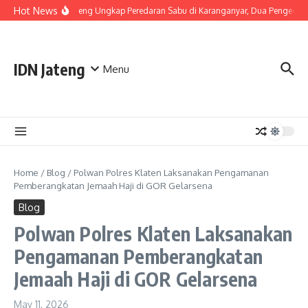
Skip to content
Hot News
Polda Jateng Ungkap Peredaran Sabu di Karanganyar, Dua Pengedar 
IDN Jateng
Menu
Home
/
Blog
/
Polwan Polres Klaten Laksanakan Pengamanan
Pemberangkatan Jemaah Haji di GOR Gelarsena
Blog
Polwan Polres Klaten Laksanakan
Pengamanan Pemberangkatan
Jemaah Haji di GOR Gelarsena
May 11, 2026