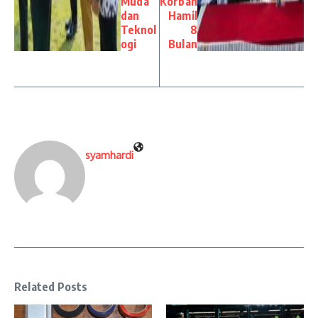
Muda
Korban
dan
Hamil
Teknol
8
ogi
Bulan
syamhardi
Related Posts