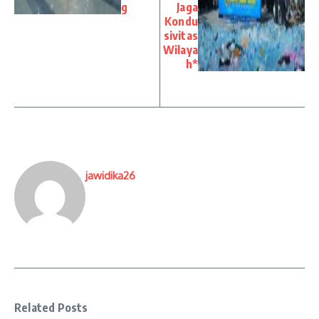
g
Jaga
Kondu
sivitas
Wilaya
h*
jawidika26
Related Posts