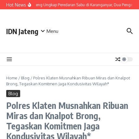
Skip to content
Hot News
Polda Jateng Ungkap Peredaran Sabu di Karanganyar, Dua Pengedar 
IDN Jateng
Menu
Home
/
Blog
/
Polres Klaten Musnahkan Ribuan Miras dan Knalpot
Brong, Tegaskan Komitmen Jaga Kondusivitas Wilayah*
Blog
Polres Klaten Musnahkan Ribuan
Miras dan Knalpot Brong,
Tegaskan Komitmen Jaga
Kondusivitas Wilayah*