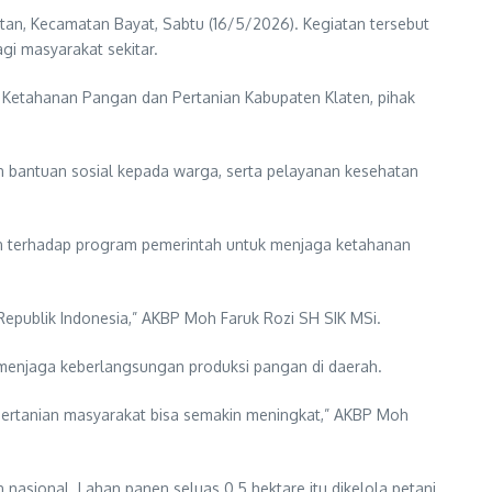
tan, Kecamatan Bayat, Sabtu (16/5/2026). Kegiatan tersebut
gi masyarakat sekitar.
s Ketahanan Pangan dan Pertanian Kabupaten Klaten, pihak
an bantuan sosial kepada warga, serta pelayanan kesehatan
an terhadap program pemerintah untuk menjaga ketahanan
publik Indonesia,” AKBP Moh Faruk Rozi SH SIK MSi.
am menjaga keberlangsungan produksi pangan di daerah.
l pertanian masyarakat bisa semakin meningkat,” AKBP Moh
 nasional. Lahan panen seluas 0,5 hektare itu dikelola petani