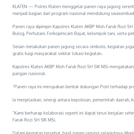
KLATEN — Polres Klaten menggelar panen raya jagung serentak 
menjadi bagian dari program nasional mendukung swasembada p
Panen raya dipimpin Kapolres Klaten AKBP Moh Faruk Rozi SH 
Bulog, Perhutani, Forkopimcam Bayat, kelompok tani, serta p
Selain melakukan panen jagung secara simbolis, kegiatan juga
gratis bagi masyarakat sekitar lokasi kegiatan.
Kapolres Klaten AKBP Moh Faruk Rozi SH SIK MSi mengatakan
pangan nasional.
“Panen raya ini merupakan bentuk dukungan Polri terhadap p
Ia menjelaskan, sinergi antara kepolisian, pemerintah daerah
“Kami berharap kolaborasi seperti ini dapat terus berjalan s
Faruk Rozi SH SIK MSi.
Dalam kegiatan tersebut, hasil panen jagung selanjutnya dibel