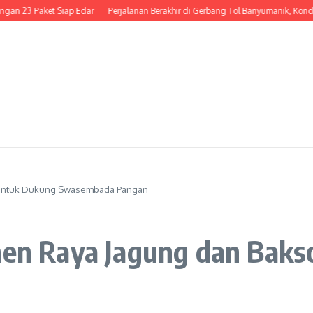
 Paket Siap Edar
Perjalanan Berakhir di Gerbang Tol Banyumanik, Kondektur 
s untuk Dukung Swasembada Pangan
anen Raya Jagung dan Bak