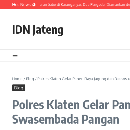
Skip to content
Hot News
eng Ungkap Peredaran Sabu di Karanganyar, Dua Pengedar Diamankan dengan 23
IDN Jateng
Home
/
Blog
/
Polres Klaten Gelar Panen Raya Jagung dan Bakso
Blog
Polres Klaten Gelar P
Swasembada Pangan