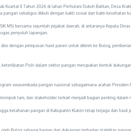
Kuartal II Tahun 2026 di lahan Perhutani Dukuh Batilan, Desa Kraki
angan sekaligus diikuti dengan bakti sosial dan bakti kesehatan ba
SIK MSi bersama sejumlah pejabat daerah, di antaranya Kepala Dina
etugas penyuluh lapangan.
 diisi dengan pelepasan hasil panen untuk dikirim ke Bulog, pemberi
, keterlibatan Polri dalam sektor pangan merupakan bentuk dukung
rogram swasembada pangan nasional sebagaimana arahan Presiden Re
, kelompok tani, dan stakeholder terkait menjadi bagian penting dal
ehingga ketahanan pangan di Kabupaten Klaten tetap terjaga dan hasi
i oleh Bulog sebagai bagian dari dukungan terhadap stabilitas pangan