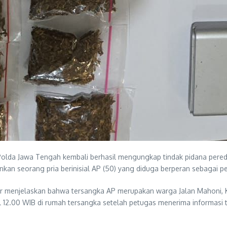
olda Jawa Tengah kembali berhasil mengungkap tindak pidana peredar
n seorang pria berinisial AP (50) yang diduga berperan sebagai p
tur menjelaskan bahwa tersangka AP merupakan warga Jalan Mahoni
 12.00 WIB di rumah tersangka setelah petugas menerima informasi te