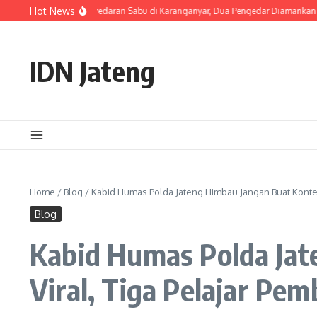
Skip to content
Hot News
teng Ungkap Peredaran Sabu di Karanganyar, Dua Pengedar Diamankan dengan 2
IDN Jateng
Home
/
Blog
/
Kabid Humas Polda Jateng Himbau Jangan Buat Konten 
Blog
Kabid Humas Polda Jat
Viral, Tiga Pelajar Pe