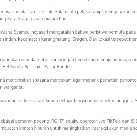
monetisasi di platform TikTok. Salah satu pelaku tampil mengenaka
ling Kota Sragen pada malam hari.
iana Syamsu Indyasari mengatakan bahwa peristiwa bermula pada Ra
 Indah, Kecamatan Karangmalang, Sragen. Dari lokasi tersebut mer
ggunakan sepeda motor, rombongan berkeliling menuju beberapa titik
Rel Kereta Api Timur Pasar Bunder.
 guna menciptakan suasana mencekam agar menarik perhatian penonton
i warganet.
rowongan rel kereta api, ketiga pelajar langsung diamankan anggota 
 sebagai pemeran pocong, RG (17) selaku operator live TikTok, dan J
pembuatan konten hiburan untuk meningkatkan interaksi akun media s