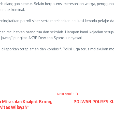
oleh dianggap sepele. Selain berpotensi meresahkan warga, penggun
indak kriminal.
ngkatkan patroli siber serta memberikan edukasi kepada pelajar da
n melibatkan orang tua dan sekolah. Harapan kami, kejadian serupa
g jawab,” pungkas AKBP Dewiana Syamsu Indyasari.
en dilaporkan tetap aman dan kondusif. Polisi juga terus melakukan
Next Article
 Miras dan Knalpot Brong,
POLWAN POLRES KL
vitas Wilayah*