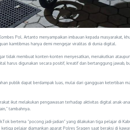
 Kombes Pol. Artanto menyampaikan imbauan kepada masyarakat, kh
n kamtibmas hanya demi mengejar viralitas di dunia digital.
agar tidak membuat konten-konten menyesatkan, menakutkan ataupun
gital harus digunakan secara positif, kreatif dan bertanggung jawab
an publik dapat berdampak luas, mulai dari gangguan ketertiban ma
akat ikut melakukan pengawasan terhadap aktivitas digital anak-an
ain,” tambahnya.
ikTok bertema “pocong jadi-jadian” yang dilakukan tiga pelajar di K
ketiga pelajar diamankan aparat Polres Sragen saat beraksi di kaw