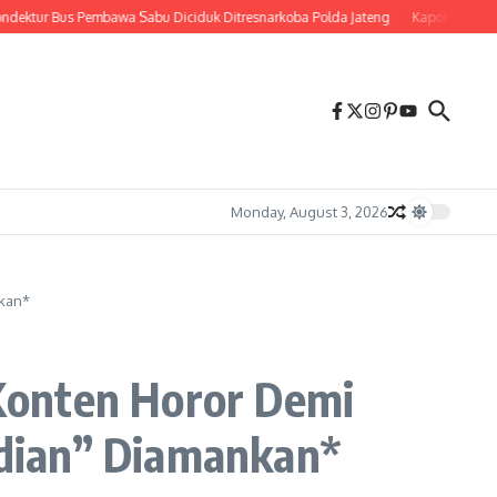
 Bus Pembawa Sabu Diciduk Ditresnarkoba Polda Jateng
Kapolsek Prambanan Aj
Monday, August 3, 2026
nkan*
Konten Horor Demi
a dian” Diamankan*