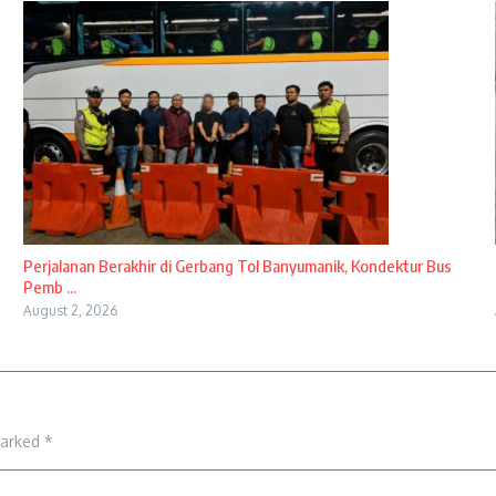
Perjalanan Berakhir di Gerbang Tol Banyumanik, Kondektur Bus
Pemb ...
August 2, 2026
marked
*