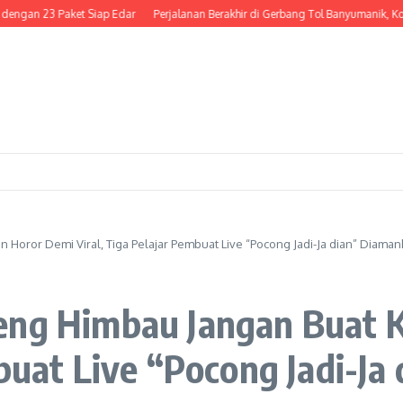
3 Paket Siap Edar
Perjalanan Berakhir di Gerbang Tol Banyumanik, Kondektur
Horor Demi Viral, Tiga Pelajar Pembuat Live “Pocong Jadi-Ja dian” Diama
eng Himbau Jangan Buat 
mbuat Live “Pocong Jadi-J