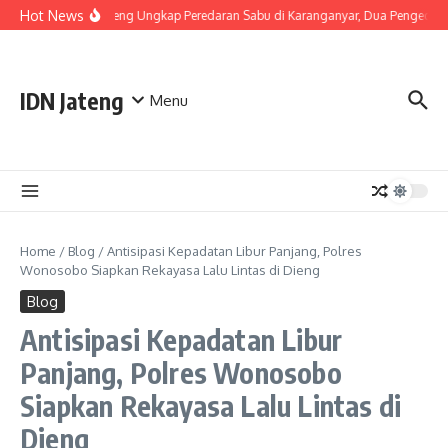
Skip to content
Hot News
Polda Jateng Ungkap Peredaran Sabu di Karanganyar, Dua Pengedar 
IDN Jateng
Menu
Home
/
Blog
/
Antisipasi Kepadatan Libur Panjang, Polres
Wonosobo Siapkan Rekayasa Lalu Lintas di Dieng
Blog
Antisipasi Kepadatan Libur
Panjang, Polres Wonosobo
Siapkan Rekayasa Lalu Lintas di
Dieng