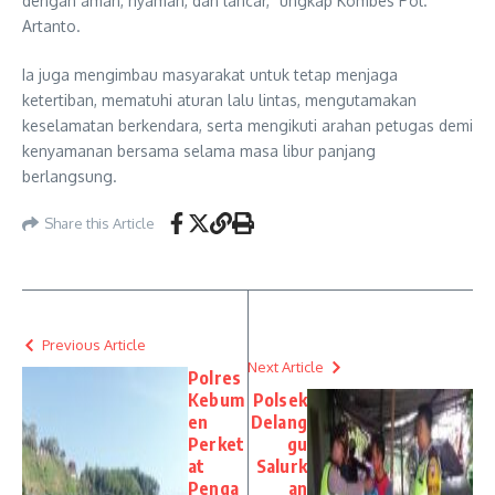
dengan aman, nyaman, dan lancar,” ungkap Kombes Pol.
Artanto.
Ia juga mengimbau masyarakat untuk tetap menjaga
ketertiban, mematuhi aturan lalu lintas, mengutamakan
keselamatan berkendara, serta mengikuti arahan petugas demi
kenyamanan bersama selama masa libur panjang
berlangsung.
Share this Article
Previous Article
Next Article
Polres
Kebum
Polsek
en
Delang
Perket
gu
at
Salurk
Penga
an