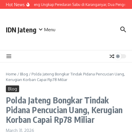
Skip to content
Hot News
Polda Jateng Ungkap Peredaran Sabu di Karanganyar, Dua Pengedar 
IDN Jateng
Menu
Home
/
Blog
/
Polda Jateng Bongkar Tindak Pidana Pencucian Uang,
Kerugian Korban Capai Rp78 Miliar
Blog
Polda Jateng Bongkar Tindak
Pidana Pencucian Uang, Kerugian
Korban Capai Rp78 Miliar
March 31, 2026