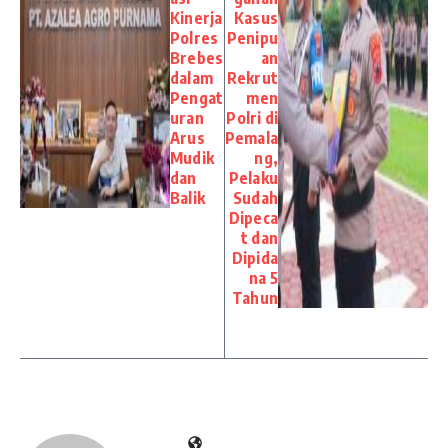
Kinerja
Kasus
Polres
Penipu
Brebes
an
dalam
Rekrut
Pengat
men
uran
Polri di
Arus
Pemala
Mudik
ng,
dan
Pelaku
Balik
Sudah
Dipeca
t dan
Dipida
na 5
Tahun