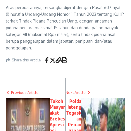
Atas perbuatannya, tersangka dijerat dengan Pasal 607 ayat
(1) huruf a Undang-Undang Nomor 1 Tahun 2023 tentang KUHP
terkait Tindak Pidana Pencucian Uang, dengan ancaman
pidana penjara maksimal 15 tahun dan denda paling banyak
kategori VII (maksimal Rp5 miliar), serta tindak pidana asal
berupa penggelapan dalam jabatan, penipuan, dan/atau
penggelapan.
Share this Article
Previous Article
Next Article
Tokoh
Polda
Masyar
Jateng
akat
Tegask
Brebes
an
Apresi
Penan
asi
ganan