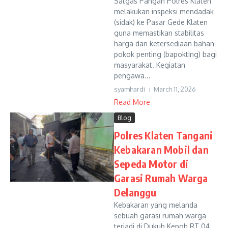
Satgas Pangan Polres Klaten
melakukan inspeksi mendadak
(sidak) ke Pasar Gede Klaten
guna memastikan stabilitas
harga dan ketersediaan bahan
pokok penting (bapokting) bagi
masyarakat. Kegiatan
pengawa...
syamhardi
March 11, 2026
Read More
Blog
Polres Klaten Tangani
Kebakaran Mobil dan
Sepeda Motor di
Garasi Rumah Warga
Delanggu
Kebakaran yang melanda
sebuah garasi rumah warga
terjadi di Dukuh Kepoh RT 04