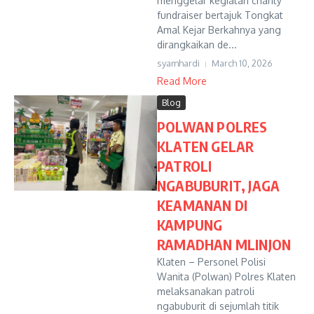
menggelar kegiatan charity
fundraiser bertajuk Tongkat
Amal Kejar Berkahnya yang
dirangkaikan de...
syamhardi
March 10, 2026
Read More
Blog
POLWAN POLRES
KLATEN GELAR
PATROLI
NGABUBURIT, JAGA
KEAMANAN DI
KAMPUNG
RAMADHAN MLINJON
Klaten – Personel Polisi
Wanita (Polwan) Polres Klaten
melaksanakan patroli
ngabuburit di sejumlah titik