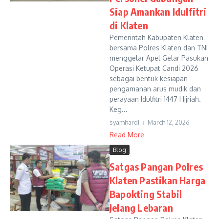
Siap Amankan Idulfitri
di Klaten
Pemerintah Kabupaten Klaten
bersama Polres Klaten dan TNI
menggelar Apel Gelar Pasukan
Operasi Ketupat Candi 2026
sebagai bentuk kesiapan
pengamanan arus mudik dan
perayaan Idulfitri 1447 Hijriah.
Keg...
syamhardi
March 12, 2026
Read More
Blog
Satgas Pangan Polres
Klaten Pastikan Harga
Bapokting Stabil
Jelang Lebaran