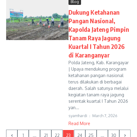
Blog
Dukung Ketahanan
Pangan Nasional,
Kapolda Jateng Pimpin
Tanam Raya Jagung
Kuartal I Tahun 2026
di Karanganyar
Polda Jateng, Kab. Karangayar
| Upaya mendukung program
ketahanan pangan nasional
terus dilakukan di berbagai
daerah. Salah satunya melalui
kegiatan tanam raya jagung
serentak kuartal I Tahun 2026
yan...
syamhardi
March 7, 2026
Read More
1
...
21
22
23
24
25
...
30