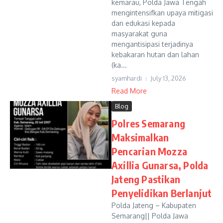
kemarau, Polda Jawa Tengah
mengintensifkan upaya mitigasi
dan edukasi kepada
masyarakat guna
mengantisipasi terjadinya
kebakaran hutan dan lahan
(ka...
syamhardi
July 13, 2026
Read More
Blog
Polres Semarang
Maksimalkan
Pencarian Mozza
Axillia Gunarsa, Polda
Jateng Pastikan
Penyelidikan Berlanjut
Polda Jateng – Kabupaten
Semarang|| Polda Jawa